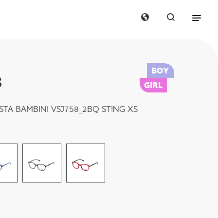
BOY
8
GIRL
STA BAMBINI VSJ758_2BQ ST!NG XS