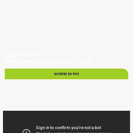
Collezione Junior
Esplora il fantastico mondo della moda per i più piccoli!
SCOPRI DI PIÙ