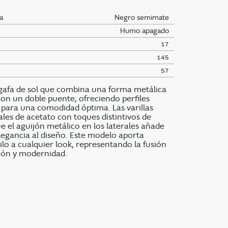
a
Negro semimate
Humo apagado
17
145
57
gafa de sol que combina una forma metálica
con un doble puente, ofreciendo perfiles
s para una comodidad óptima. Las varillas
les de acetato con toques distintivos de
e el aguijón metálico en los laterales añade
egancia al diseño. Este modelo aporta
ilo a cualquier look, representando la fusión
ción y modernidad.