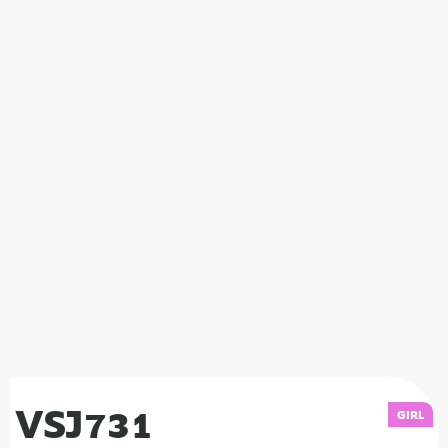
VSJ731
GIRL