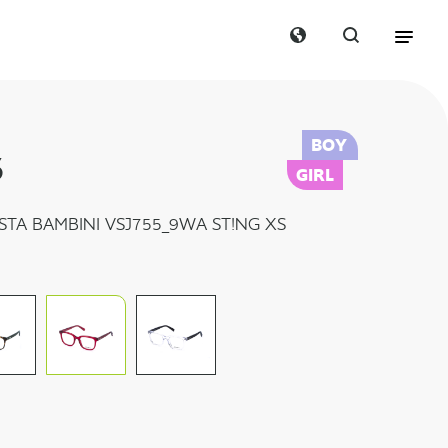
BOY
5
GIRL
STA BAMBINI VSJ755_9WA ST!NG XS