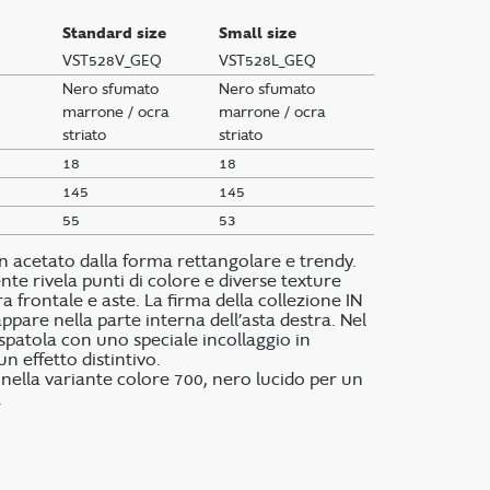
Standard size
Small size
VST528V_GEQ
VST528L_GEQ
Nero sfumato
Nero sfumato
marrone / ocra
marrone / ocra
striato
striato
18
18
145
145
55
53
in acetato dalla forma rettangolare e trendy.
nte rivela punti di colore e diverse texture
a frontale e aste. La firma della collezione IN
ppare nella parte interna dell’asta destra. Nel
 spatola con uno speciale incollaggio in
n effetto distintivo.
nella variante colore 700, nero lucido per un
.