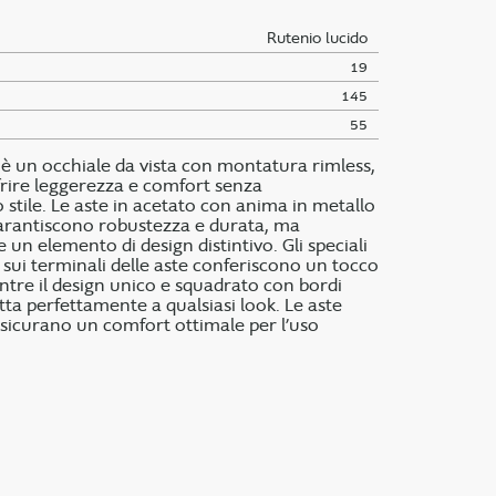
Rutenio lucido
19
145
55
 è un occhiale da vista con montatura rimless,
frire leggerezza e comfort senza
stile. Le aste in acetato con anima in metallo
garantiscono robustezza e durata, ma
n elemento di design distintivo. Gli speciali
i sui terminali delle aste conferiscono un tocco
ntre il design unico e squadrato con bordi
tta perfettamente a qualsiasi look. Le aste
assicurano un comfort ottimale per l’uso